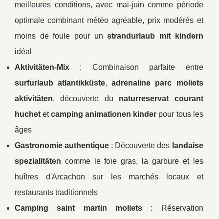
meilleures conditions, avec mai-juin comme période
optimale combinant météo agréable, prix modérés et
moins de foule pour un
strandurlaub mit kindern
idéal
Aktivitäten-Mix
: Combinaison parfaite entre
surfurlaub atlantikküste
,
adrenaline parc moliets
aktivitäten
, découverte du
naturreservat courant
huchet
et
camping animationen kinder
pour tous les
âges
Gastronomie authentique
: Découverte des
landaise
spezialitäten
comme le foie gras, la garbure et les
huîtres d'Arcachon sur les marchés locaux et
restaurants traditionnels
Camping saint martin moliets
: Réservation