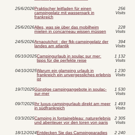
25/6/2026
Praktischer leitfaden für einen
256
campingplatz mit wasserpark in
Visits
frankreich
25/6/2026
Alles, was sie über das mobilheim
228
mieten in concarneau wissen müssen
Visits
24/5/2026
Arnaoutchot : der fkk-campingplatz der
394
landes am atlantik
Visits
05/10/2025
Campingurlaub in soulac sur mer:
1 132
tipps für die perfekte reise
Visits
04/10/2025
Warum ein glamping urlaub in
1 230
frankreich ein unvergessliches erlebnis
Visits
ist
19/7/2025
Günstige campingangebote in soulac-
1 530
sur-mer
Visits
09/7/2025
Ihr luxus-campingurlaub direkt am meer
1 493
in südfrankreich
Visits
03/3/2025
Camping in fontainebleau: naturerlebnis
2 305
und abenteuer vor den toren von paris
Visits
18/12/2024
Entdecken Sie das Campingparadies
2 240